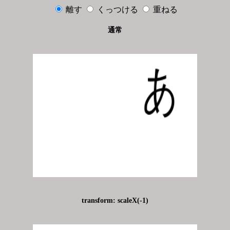
離す
くっつける
重ねる
通常
transform: scaleX(-1)