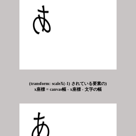
(transform: scaleX(-1) されている要素の)
x座標 = canvas幅 - x座標 - 文字の幅