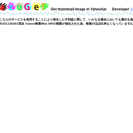
Get thumbnail image in YahooApi
Developer
S
こちらのサービスを使用することにより発生した不利益に関して、いかなる場合においても責任を負
※2011/04/01現在 Yahoo!検索Web APIの制限が強化された為、検索がほぼ出来なくなっています